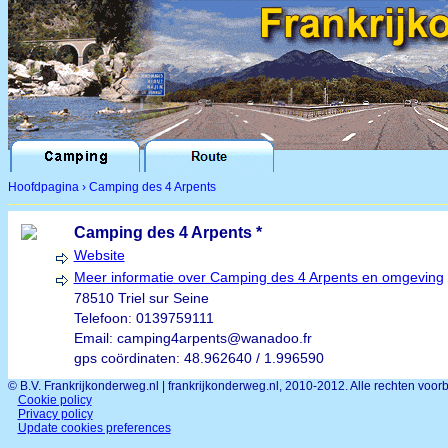
Hoofdpagina
›
Camping des 4 Arpents
Camping des 4 Arpents *
Website
Meer informatie over Camping des 4 Arpents en omgeving
78510 Triel sur Seine
Telefoon:
0139759111
Email:
camping4arpents@wanadoo.fr
gps coördinaten:
48.962640 / 1.996590
© B.V. Frankrijkonderweg.nl | frankrijkonderweg.nl, 2010-2012. Alle rechten voo
Cookie policy
Privacy policy
Update cookies preferences