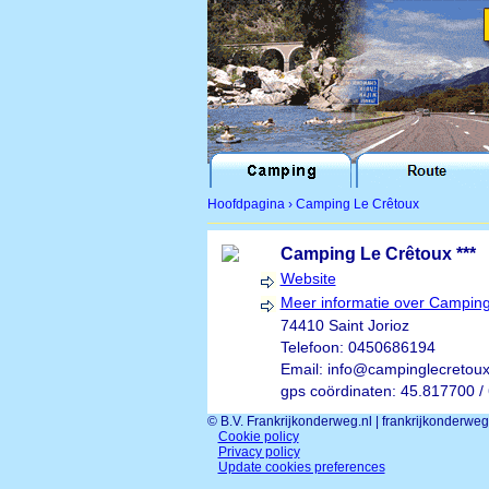
Hoofdpagina
›
Camping Le Crêtoux
Camping Le Crêtoux ***
Website
Meer informatie over Campin
74410 Saint Jorioz
Telefoon:
0450686194
Email:
info@campinglecretou
gps coördinaten:
45.817700 /
© B.V. Frankrijkonderweg.nl | frankrijkonderwe
Cookie policy
Privacy policy
Update cookies preferences