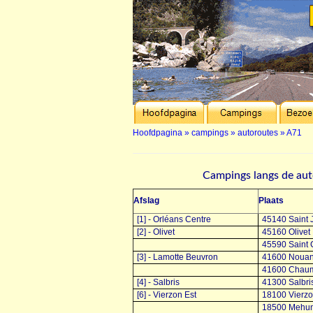
Hoofdpagina
»
campings
»
autoroutes
»
A71
Campings langs de au
Afslag
Plaats
[1] - Orléans Centre
45140 Saint 
[2] - Olivet
45160 Olivet
45590 Saint 
[3] - Lamotte Beuvron
41600 Nouan 
41600 Chaum
[4] - Salbris
41300 Salbri
[6] - Vierzon Est
18100 Vierz
18500 Mehun