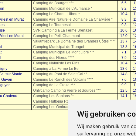
es
Camping de Bourges ***
6.5
1
son
Camping Municipal de L'Aumance *
9.2
1
Camping Le Chant - Hibou *
10.4
1
riest en Murat
Camping Aire Naturelle Domaine La Charvière *
8.3
1
pes
Camping Le Tournesol
9.8
1
sse
SVR Camping a La Ferme Brenazet
10.6
1
riest en Murat
Camping Le Petit Chaumont
12.0
1
Vakantiepark Le Domaine des Grandes Côtes ****
13.7
1
et
Camping Municipal de Tronget
13.8
1
t
Camping Municipal Le Mont Libre ***
7.1
1
l
Camping des Nières ****
7.9
1
Camping Naturiste Les Pins
10.4
1
igny
Camping à La Ferme Le Bel
13.6
1
al sur Sioule
Camping du Pont de Saint Gal **
14.8
1
l Guyon
Camping Le Ranch des Volcans ****
7.6
1
lguyon
Camping de La Croze ***
9.9
1
Onlycamp Camping Pierre et Sources ***
12.5
1
du Chateau
Camping Les Sablons **
14.1
1
Camping Huttopia Royat ****
10.3
1
Camping Les Ombrages ***
9.6
1
Wij gebruiken c
Wij maken gebruik van c
surfervaring op onze web