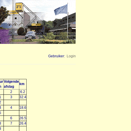
Gebruiker:
Login
ur
Volgende
km
n
afslag
4
2
6.2
1
3
32.4
2
4
4
18.6
5
8
6
26.5
3
7
26.4
3