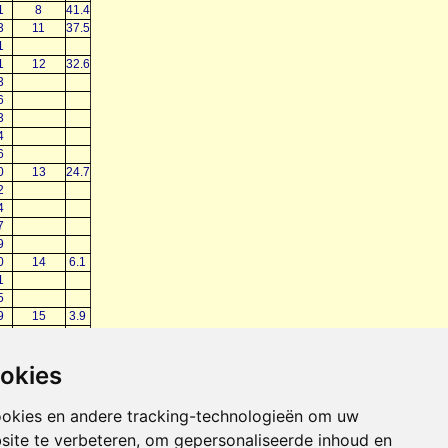
1
8
41.4
3
11
37.5
1
1
12
32.6
3
6
3
4
6
0
13
24.7
2
4
7
9
0
14
6.1
1
5
9
15
3.9
9
17
1.1
1
ookies
ookies en andere tracking-technologieën om uw
site te verbeteren, om gepersonaliseerde inhoud en