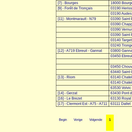
[7] - Bourges
18000 Bourg
[9] - Forêt de Tronçais
03190 Heris
03190 Audes
[11] - Montmarault - N79
03390 Saint P
03390 Chap
03390 Vernu
03390 Saint P
03140 Target
03240 Trong
[12] - A719 Ebreuil - Gannat
03800 Ganna
03450 Ebreui
03450 Chouv
63440 Saint G
[13] - Riom
63140 Chate
63140 Chate
63530 Volvic
[14] - Gerzat
63430 Pont 
[16] - Le Brezet
63130 Royat
[17] - Clermont Est - A75 - A711
63111 Dallet
Begin
Vorige
Volgende
1