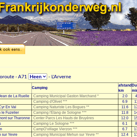
toroute - A71
- L'Arverne
afstand
Du
Camping
km
mi
Jean de La Ruelle
Camping Municipal Gaston Marchand *
2.0
Camping d'Olivet ***
6.9
1
Cyr En Val
Camping Naturiste Les Bogues **
11.6
1
le Fuzelier
Camping l'Etang de Sologne ***
11.8
1
ont sur Tharonne
Center Parcs Les Hauts de Bruyères
12.0
1
s
Camping Le Sologne ***
6.1
on
CampO’village Vierzon ***
6.7
1
 sur Yevre
Camping Municipal Mehun sur Yevre **
12.4
1