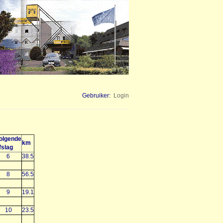
Gebruiker:
Login
olgende
km
fslag
6
38.5
8
56.5
9
19.1
10
23.5