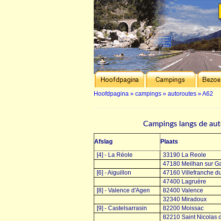
Hoofdpagina
»
campings
»
autoroutes
»
A62
Campings langs de au
Afslag
Plaats
[4] - La Réole
33190 La Reole
47180 Meilhan sur G
[6] - Aiguillon
47160 Villefranche d
47400 Lagruère
[8] - Valence d'Agen
82400 Valence
32340 Miradoux
[9] - Castelsarrasin
82200 Moissac
82210 Saint Nicolas 