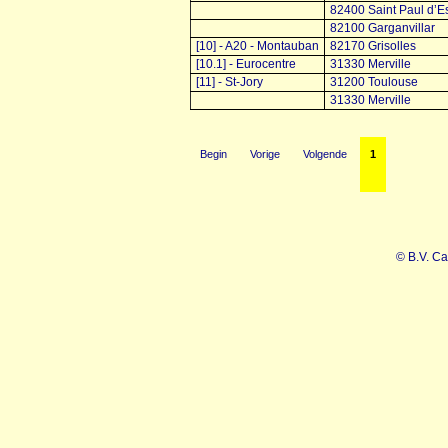
82400 Saint Paul d’E
82100 Garganvillar
[10] - A20 - Montauban
82170 Grisolles
[10.1] - Eurocentre
31330 Merville
[11] - St-Jory
31200 Toulouse
31330 Merville
Begin
Vorige
Volgende
1
© B.V. Ca