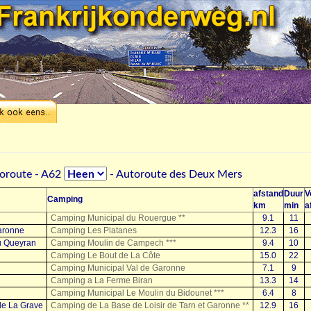
toroute - A62
- Autoroute des Deux Mers
afstand
Duur
V
Camping
km
min
a
Camping Municipal du Rouergue **
9.1
11
aronne
Camping Les Platanes
12.3
16
u Queyran
Camping Moulin de Campech ***
9.4
10
Camping Le Bout de La Côte
15.0
22
Camping Municipal Val de Garonne
7.1
9
Camping a La Ferme Biran
13.3
14
Camping Municipal Le Moulin du Bidounet ***
6.4
8
de La Grave
Camping de La Base de Loisir de Tarn et Garonne **
12.9
16