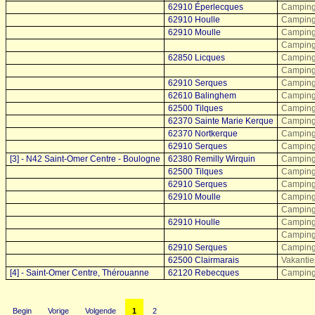
62910 Éperlecques
Camping 
62910 Houlle
Camping 
62910 Moulle
Camping 
Camping 
62850 Licques
Camping 
Camping 
62910 Serques
Camping
62610 Balinghem
Camping
62500 Tilques
Camping 
62370 Sainte Marie Kerque
Camping 
62370 Nortkerque
Camping 
62910 Serques
Camping
[3] - N42 Saint-Omer Centre - Boulogne
62380 Remilly Wirquin
Camping 
62500 Tilques
Camping 
62910 Serques
Camping
62910 Moulle
Camping 
Camping 
62910 Houlle
Camping
Camping 
62910 Serques
Camping
62500 Clairmarais
Vakantie
[4] - Saint-Omer Centre, Thérouanne
62120 Rebecques
Camping
Begin
Vorige
Volgende
1
2