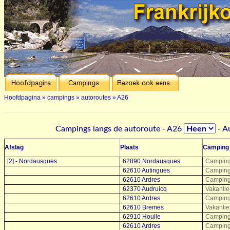
Hoofdpagina
»
campings
»
autoroutes
»
A26
Campings langs de autoroute - A26
- A
Afslag
Plaats
Camping
[2] - Nordausques
62890 Nordausques
Camping 
62610 Autingues
Camping 
62610 Ardres
Camping 
62370 Audruicq
Vakantie
62610 Ardres
Camping 
62610 Bremes
Vakantie
62910 Houlle
Camping
62610 Ardres
Camping 