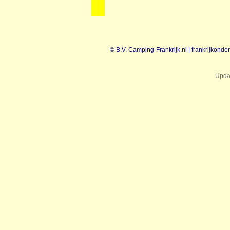
© B.V. Camping-Frankrijk.nl | frankrijkond
Updat